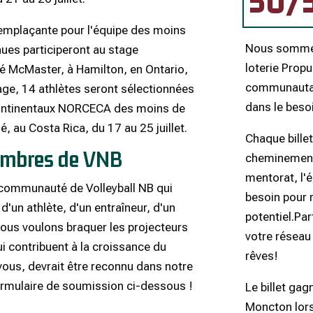
50/5
emplaçante pour l'équipe des moins
Nous sommes 
nues participeront au stage
loterie Propu
té McMaster, à Hamilton, en Ontario,
communautair
stage, 14 athlètes seront sélectionnées
dans le beso
continentaux NORCECA des moins de
, au Costa Rica, du 17 au 25 juillet.
Chaque bille
membres de VNB
cheminement d
mentorat, l'
communauté de Volleyball NB qui
besoin pour r
 d'un athlète, d'un entraîneur, d'un
potentiel.
Par
 nous voulons braquer les projecteurs
votre réseau
ui contribuent à la croissance du
rêves!
 vous, devrait être reconnu dans notre
formulaire de soumission ci-dessous !
Le billet gag
Moncton lors