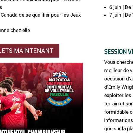
6 juin | De
s
7 juin | De
 Canada de se qualifier pour les Jeux
enne chez elle
LLETS MAINTENANT
SESSION V
Vous cherche
meilleur de 
occasion d'a
d'Emily Wrig
exploiter les
terrain et sur
formidable o
informations 
que sur la pl