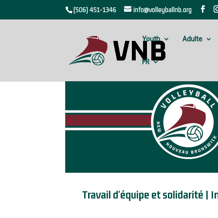
(506) 451-1346
info@volleyballnb.org
Youth
Adulte
FR
Travail d'équipe et solidarité |