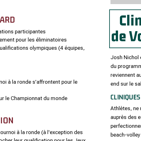
e
Cli
LARD
de V
ations participantes
sement pour les éliminatoires
ualifications olympiques (4 équipes,
Josh Nichol 
du programm
reviennent a
oi à la ronde s'affrontent pour le
end sur le sa
CLINIQUES
pour le Championnat du monde
Athlètes, ne
auprès des e
TION
perfectionne
ournoi à la ronde (à l'exception des
beach-volley 
ocher leur qualification pour les Jeux