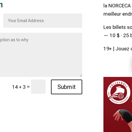
n
la NORCECA 2
meilleur endr
Les billets so
— 10 $ · 25 
19+ | Jouez 
=
Submit
14 + 3