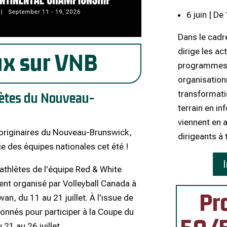
6 juin | De
Dans le cadre
dirige les ac
ux sur VNB
programmes d
organisationn
transformat
lètes du Nouveau-
terrain en in
viennent en a
 originaires du Nouveau-Brunswick,
dirigeants à 
ie des équipes nationales cet été !
athlètes de l'équipe Red & White
ent organisé par Volleyball Canada à
Pr
an, du 11 au 21 juillet. À l'issue de
ionnés pour participer à la Coupe du
 21 au 26 juillet.