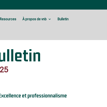
Resources
À propos de vnb
Bulletin
lletin
025
| Excellence et professionnalisme