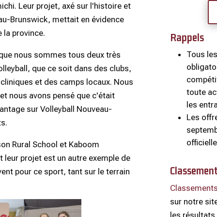
chi. Leur projet, axé sur l'histoire et
eau-Brunswick, mettait en évidence
 la province.
Rappels
Tous les
e que nous sommes tous deux très
obligato
leyball, que ce soit dans des clubs,
compétit
cliniques et des camps locaux. Nous
toute ac
 et nous avons pensé que c'était
les entr
vantage sur Volleyball Nouveau-
Les offr
ts.
septemb
officiel
lson Rural School et Kaboom
t leur projet est un autre exemple de
Classement
vent pour ce sport, tant sur le terrain
Classements
sur notre si
les résultat