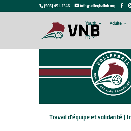
(506) 451-1346
info@volleyballnb.org
Youth
Adulte
FR
Travail d'équipe et solidarité |