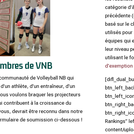
catégorie d'
précédente (
basé sur le 
utilisés pour
équipes qui 
leur niveau 
utilisant le f
membres de VNB
d'exemption
communauté de Volleyball NB qui
[difl_dual_b
 d'un athlète, d'un entraîneur, d'un
btn_left_ba
 nous voulons braquer les projecteurs
btn_left_ico
ui contribuent à la croissance du
btn_right_b
 vous, devrait être reconnu dans notre
btn_right_ic
formulaire de soumission ci-dessous !
Rankings” lef
content/upl