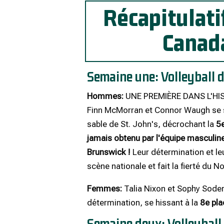
Récapitulati
Canad
Semaine une: Volleyball 
Hommes:
UNE PREMIÈRE DANS L'H
Finn McMorran et Connor Waugh se s
sable de St. John's, décrochant la
5e
jamais obtenu par l'équipe masculin
Brunswick !
Leur détermination et le
scène nationale et fait la fierté du
Femmes:
Talia Nixon et Sophy Sode
détermination, se hissant à la
8e pla
Semaine deux: Volleyball 