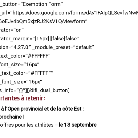
ht_button=”Exemption Form”
n_url=”https://docs.google.com/forms/d/e/1FAIpQLSevfwNw
16oEJv4bQm5xjzRJ2KsV1Q/viewform”
rator=”on”
ator_margin=”|16px|||false|false”
sion=”4.27.0″ _module_preset=”default”
_text_color=”#FFFFFF”
font_size=”16px”
n_text_color=”#FFFFFF”
_font_size=”16px”
s_info=”{}”][/difl_dual_button]
tantes à retenir :
 à l'Open provincial et de la côte Est :
prochaine !
offres pour les athlètes –
le 13 septembre