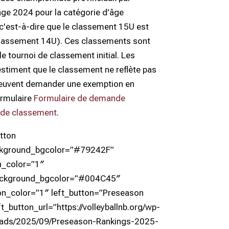
âge 2024 pour la catégorie d'âge
c'est-à-dire que le classement 15U est
classement 14U). Ces classements sont
 le tournoi de classement initial. Les
estiment que le classement ne reflète pas
peuvent demander une exemption en
ormulaire
Formulaire de demande
 de classement
.
utton
ckground_bgcolor=”#79242F”
n_color=”1″
ackground_bgcolor=”#004C45″
on_color=”1″ left_button=”Preseason
t_button_url=”https://volleyballnb.org/wp-
oads/2025/09/Preseason-Rankings-2025-