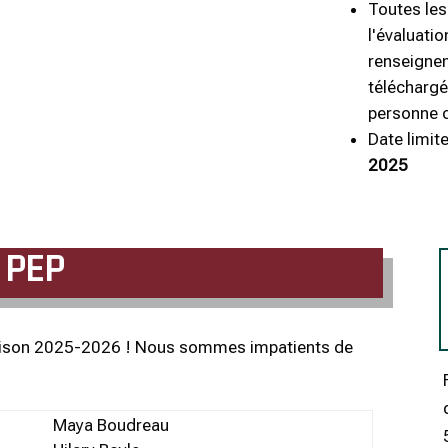
Toutes les
l'évaluatio
renseignem
télécharg
personne 
Date limit
2025
PEP
a saison 2025-2026 ! Nous sommes impatients de
Maya Boudreau