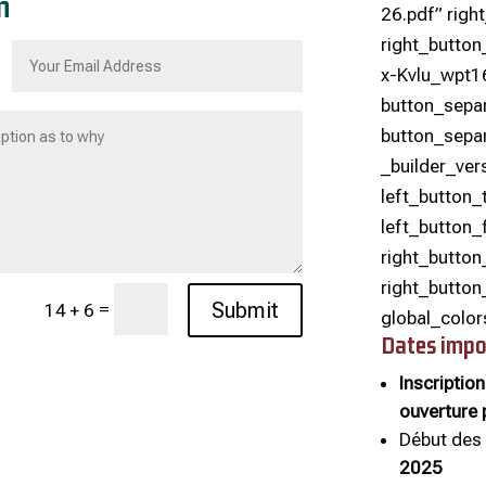
n
26.pdf” rig
right_butto
x-Kvlu_wpt
button_sepa
button_separ
_builder_ver
left_button
left_button_
right_butto
right_button
=
Submit
14 + 6
global_color
Dates impor
Inscription
ouverture 
Début des 
2025