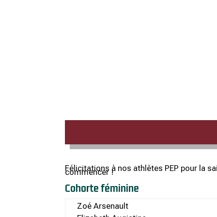
Félicitations à nos athlètes PEP pour l
commencer !
Cohorte féminine
Zoé Arsenault